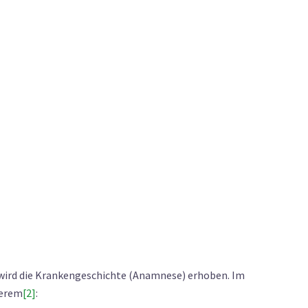
 wird die Krankengeschichte (Anamnese) erhoben. Im
derem
[2]
: