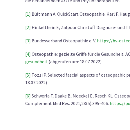
die behandelnden Ärzte und Physiotherapeuten.
[1]
Bültmann A. QuickStart Osteopathie. Karl F. Haug Ve
[2]
Hinkelthein E, Zalpour Christoff. Diagnose- und T
[3]
Bundesverband Osteopathie e. V.
https://bv-oste
[4]
Osteopathie: gezielte Griffe für die Gesundheit. A
gesundheit
(abgerufen am: 18.07.2022)
[5]
Tozzi P. Selected fascial aspects of osteopathic p
18.07.2022)
[6]
Schwerla F, Daake B, Moeckel E, Resch KL. Osteopa
Complement Med Res. 2021;28(5):395-406.
https://p