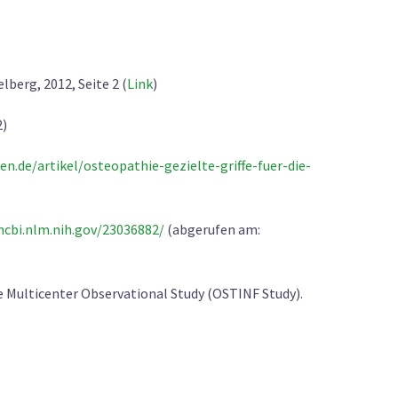
berg, 2012, Seite 2 (
Link
)
2)
en.de/artikel/osteopathie-gezielte-griffe-fuer-die-
ncbi.nlm.nih.gov/23036882/
(abgerufen am:
ve Multicenter Observational Study (OSTINF Study).