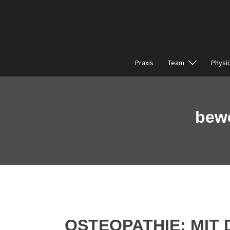
Zum
Inhalt
springen
Praxis
Team
Physi
bewe
OSTEOPATHIE: MIT