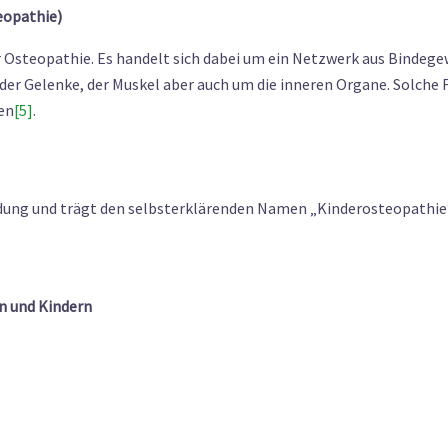
eopathie)
der Osteopathie. Es handelt sich dabei um ein Netzwerk aus Binde
h der Gelenke, der Muskel aber auch um die inneren Organe. Solche
en
[5]
.
ung und trägt den selbsterklärenden Namen „Kinderosteopathie“
n und Kindern