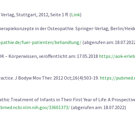
rlag, Stuttgart, 2012, Seite 1 ff. (
Link
)
herapiekonzepte in der Osteopathie. Springer-Verlag, Berlin/Heidel
opathie.de/fuer-patienten/behandlung/
(abgerufen am: 18.07.202
OK – Körperwissen, veröffentlicht am: 17.05.2018
https://aok-erleb
ractice. J Bodyw Mov Ther. 2012 Oct;16(4):503-19.
https://pubmed.
thic Treatment of Infants in Their First Year of Life: A Prospecti
ubmed.ncbi.nlm.nih.gov/33601373/
(abgerufen am: 18.07.2022)