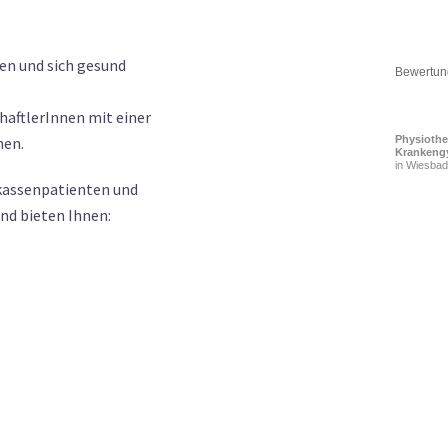
len und sich gesund
Bewertung
haftlerInnen mit einer
Physiothe
nen.
Krankeng
in Wiesba
atkassenpatienten und
d bieten Ihnen: