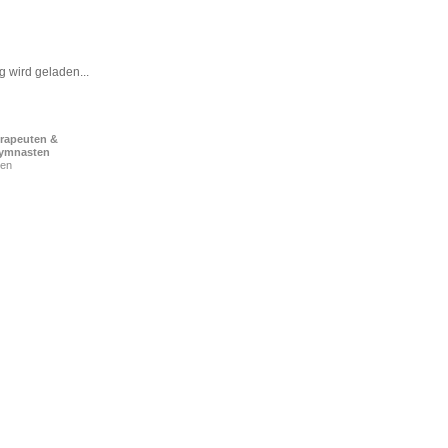
 wird geladen...
rapeuten &
ymnasten
den