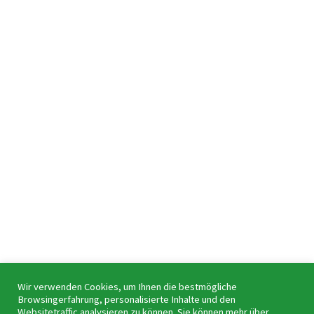
KONTAKT
Thomas Quinkenstein
Tel.: 0611 / 950117 – 30
Mail:
info@beweggrund.team
ADRESSE
Biebricher Allee 53
65187 Wiesbaden
WEITERES
Impressum
Datenschutz
AGB
Wir verwenden Cookies, um Ihnen die bestmögliche
Browsingerfahrung, personalisierte Inhalte und den
Websitetraffic analysieren zu können. Sie können mehr über