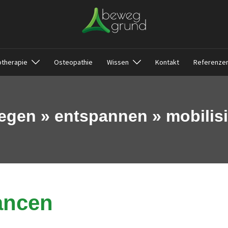
otherapie
Osteopathie
Wissen
Kontakt
Referenze
gen » entspannen » mobilis
ancen